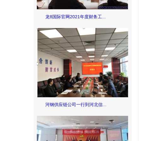
龙8国际官网2021年度财务工...
河钢供应链公司一行到河北信...