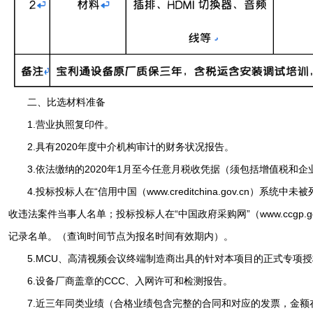
二、比选材料准备
1.营业执照复印件。
2.具有2020年度中介机构审计的财务状况报告。
3.依法缴纳的2020年1月至今任意月税收凭据（须包括增值税和企
4.投标投标人在“信用中国（www.creditchina.gov.cn
收违法案件当事人名单；投标投标人在“中国政府采购网”（www.ccgp.
记录名单。（查询时间节点为报名时间有效期内）。
5.MCU、高清视频会议终端制造商出具的针对本项目的正式专项
6.设备厂商盖章的CCC、入网许可和检测报告。
7.近三年同类业绩（合格业绩包含完整的合同和对应的发票，金额