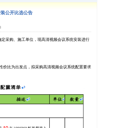
安装公开比选公告
8
确定采购、施工单位，现高清视频会议系统安装进行
性价比为出发点，拟采购高清视频会议系统配置要求